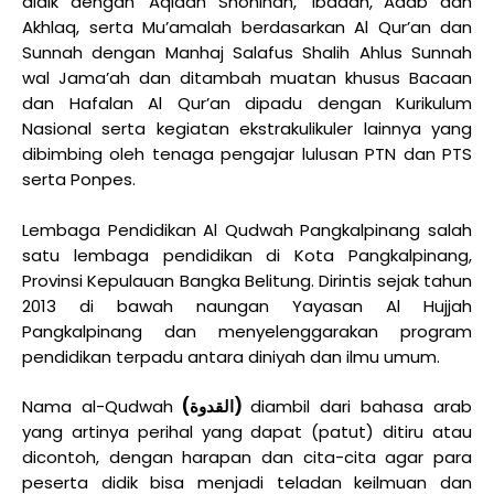
didik dengan ‘Aqidah Shohihah, ‘Ibadah, Adab dan
Akhlaq, serta Mu’amalah berdasarkan Al Qur’an dan
Sunnah dengan Manhaj Salafus Shalih Ahlus Sunnah
wal Jama’ah dan ditambah muatan khusus Bacaan
dan Hafalan Al Qur’an dipadu dengan Kurikulum
Nasional serta kegiatan ekstrakulikuler lainnya yang
dibimbing oleh tenaga pengajar lulusan PTN dan PTS
serta Ponpes.
Lembaga Pendidikan Al Qudwah Pangkalpinang salah
satu lembaga pendidikan di Kota Pangkalpinang,
Provinsi Kepulauan Bangka Belitung. Dirintis sejak tahun
2013 di bawah naungan Yayasan Al Hujjah
Pangkalpinang dan menyelenggarakan program
pendidikan terpadu antara diniyah dan ilmu umum.
Nama al-Qudwah
(
القدوة
)
diambil dari bahasa arab
yang artinya perihal yang dapat (patut) ditiru atau
dicontoh, dengan harapan dan cita-cita agar para
peserta didik bisa menjadi teladan keilmuan dan